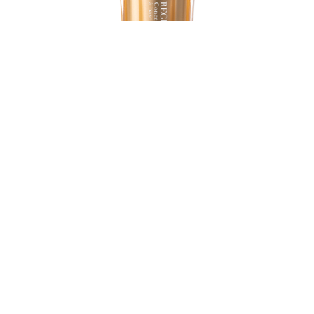
【定期購入】フラーレン世界最高濃度10%｜エイジングケア美容
源液｜コンセントレ レビタリゾン アヴァンセ ベースデリポソ
ーム（ビタミンCの250倍の抗酸化力）
¥10,240